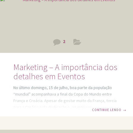
2
Marketing – A importância dos
detalhes em Eventos
No último domingo, 15 de julho, boa parte da população
“mundial” acompanhava a final da Copa do Mundo entre
França e Croácia. Apesar de gostar muito da França, torcia
para a Croácia pela dedicação e, ao meu ver, garra
CONTINUE LENDO
→
diferenciada dos jogadores. Comemorei muito os gols da
mesma, mas ao final não deu…. assim como muitas coisas
em nossas vidas que queremos tantooo e às vezes não