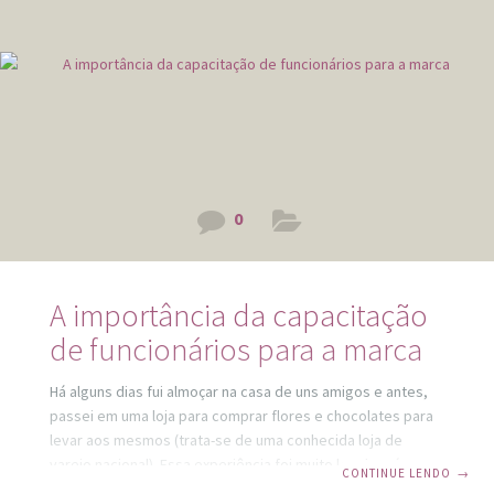
melhores cores a serem utilizadas nas embalagens?; Qual a
participação de mercado da empresa?; O
0
A importância da capacitação
de funcionários para a marca
Há alguns dias fui almoçar na casa de uns amigos e antes,
passei em uma loja para comprar flores e chocolates para
levar aos mesmos (trata-se de uma conhecida loja de
varejo nacional). Essa experiência foi muito legal. Após
CONTINUE LENDO
→
pagar, pedi para embrulhar para presente e a funcionária