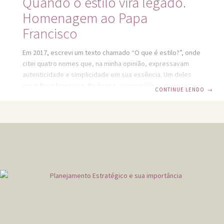
Quando o estilo vira legado.
Homenagem ao Papa
Francisco
Em 2017, escrevi um texto chamado “O que é estilo?”, onde
citei quatro nomes que, na minha opinião, expressavam
autenticidade e simplicidade em sua essência. Um deles
era o Papa Francisco. Na época, escrevi: “Um argentino que
CONTINUE LENDO
→
o mundo se apaixonou, independente de religião. É
simples, escreve seus próprios discursos, escolhe roupas
discretas e confortáveis, mora onde quer e constrói
pontes reais — como a lavanderia para moradores de rua
em Roma.” Hoje, com a notícia de seu falecimento, senti
vontade de voltar àquele texto