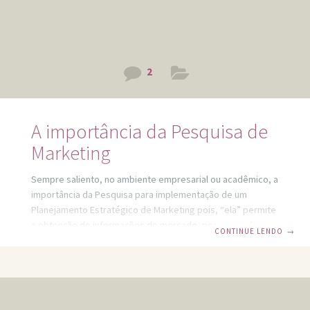
2
A importância da Pesquisa de
Marketing
Sempre saliento, no ambiente empresarial ou acadêmico, a
importância da Pesquisa para implementação de um
Planejamento Estratégico de Marketing pois, “ela” permite
a obtenção de informações de mercado, posicionando a
CONTINUE LENDO
→
Empresa e seu Composto Mercadológico (Produto, Preço,
Promoção, Ponto de Vendas, Equipe) de forma assertiva.
Além de ser uma ferramenta imprescindível de marketing,
a Pesquisa responde questões como: Qual o nível de
satisfação em relação aos serviços prestados?; Quais as