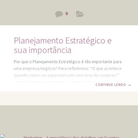
0
Planejamento Estratégico e
sua importância
Por que o Planejamento Estratégico é tão importante para
uma empresa/negócio? Para refletirmos: “O que acontece
quando vamos ao supermercado sem lista de compras?”
Arrisco algumas respostas, as quais já vivenciei: Ficamos
CONTINUE LENDO
→
sem foco; Levamos mais tempo pensando e procurando o
que comprar; Gastamos mais do que o esperado. A lista de
compras nos direciona, permitindo assertividade e
investimento saudável (sem gastar mais do que o
necessário). O mesmo ocorre com o Planejamento
Estratégico. Ele oferece Direcionamento para a
empresa/negócio, além de ser o ponto de