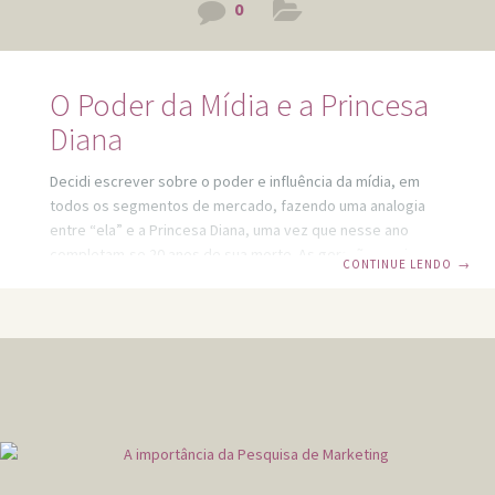
0
O Poder da Mídia e a Princesa
Diana
Decidi escrever sobre o poder e influência da mídia, em
todos os segmentos de mercado, fazendo uma analogia
entre “ela” e a Princesa Diana, uma vez que nesse ano
completam-se 20 anos de sua morte. As gerações mais
CONTINUE LENDO
→
novas talvez não tenham conhecimento de como “sua
imagem” era bombardeada nos veículos de comunicação
da época. “Ela” trafegava por vários assuntos, de moda a
atividades sociais. Em 1997 os Paparazzi ficavam
incansáveis atrás da mesma para conseguir “uma foto”
pois, independente do assunto à venda seria