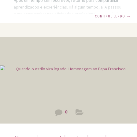
Após um tempo sem escrever, retorno para compartilhar
aprendizados e experiências. Há algum tempo, a IA passou
a me acompanhar nas atividades profissionais — e a ajuda
CONTINUE LENDO
→
que ela oferece, especialmente na otimização do tempo, é
incrível. Isso me permite focar em situações que ela ainda
não realiza. Motivada pelo uso profissional, comecei a
utilizá-la também nas atividades pessoais. Hoje, ela me
auxilia em diversas frentes: Organização de tabelas
alimentares Comparativos Listas de
0