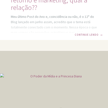
relação??
Meu último Post do Ano e, coincidência ou não, é o 12° do
Blog lançado em junho assim, acredito que o tema está
totalmente conectado com o momento. Nessa época o que
mais vemos são previsões astrológicas para 2018, o
CONTINUE LENDO
→
comportamento de cada signo, quem ganhará as eleições,
etc. Tudo isso, para quem acredita é claro, visando mais
prosperidade e felicidade (seja pessoa física ou jurídica).
Além das previsões astrais temos as religiões as quais,
cada uma de sua forma, direcionam seus seguidores a
viverem