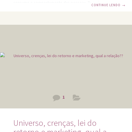
consumo e comportamento das pessoas. Tudo é muito
CONTINUE LENDO
→
mais acelerado e passageiro, empurrando as empresas a
incentivarem cada vez mais a criatividade das equipes para
a entrega de soluções ousadas, diferenciadas e
consequente manutenção de lucratividade. Em alguns
cursos universitários e na internet, existem disciplinas e
conteúdos que ensinam a estimular a mente, ser mais
criativo (pensar fora da
1
Universo, crenças, lei do
retorno e marketing, qual a